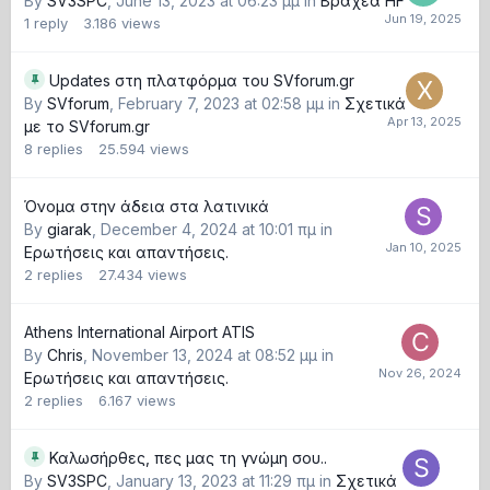
By
SV3SPC
,
June 13, 2023 at 06:23 μμ
in
Βραχέα HF
1
reply
3.186
views
Updates στη πλατφόρμα του SVforum.gr
By
SVforum
,
February 7, 2023 at 02:58 μμ
in
Σχετικά
με το SVforum.gr
8
replies
25.594
views
Όνομα στην άδεια στα λατινικά
By
giarak
,
December 4, 2024 at 10:01 πμ
in
Ερωτήσεις και απαντήσεις.
2
replies
27.434
views
Athens International Airport ATIS
By
Chris
,
November 13, 2024 at 08:52 μμ
in
Ερωτήσεις και απαντήσεις.
2
replies
6.167
views
Καλωσήρθες, πες μας τη γνώμη σου..
By
SV3SPC
,
January 13, 2023 at 11:29 πμ
in
Σχετικά