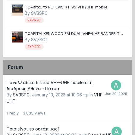
Πωλείται το RETEVIS RT-95 VHF/UHF mobile
By
SV3SPC
EXPIRED
ΠΩΛΕΙΤΑΙ KENWOOD FM DUAL VHF-UHF BANDER TM-
700
By
SV7BOT
EXPIRED
Forum
Πανελλαδικό δίκτυο VHF-UHF mobile στη
διαδρομή Αθήνα - Πάτρα
By
SV3SPC
,
January 13, 2023 at 10:06 πμ
in
VHF -
UHF
1
reply
3.835
views
Ποιο είναι το σετάπ μας?