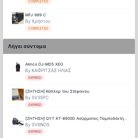
COMPLETED
MFJ-989 C
By
Χρήστος
COMPLETED
Λήγει σύντομα
Alinco DJ-MD5 XEG
By
ΚΑΦΡΙΤΣΑΣ ΗΛΙΑΣ
EXPIRED
[ΖΗΤΗΣΗ] Κάπλερ του Στέφανου
By
SV3SPC
EXPIRED
[ΖΗΤΗΣΗ] QYT KT-8900D Ασύρματος Πομποδέκτης
UHF/VHF 25W
By
SV6NOS
EXPIRED