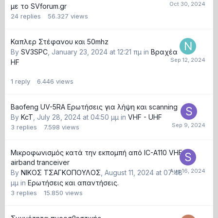
με το SVforum.gr
24
replies
56.327
views
Καπλερ Στέφανου και 50mhz
By
SV3SPC
,
January 23, 2024 at 12:21 πμ
in
Βραχέα
HF
1
reply
6.446
views
Baofeng UV-5RA Ερωτήσεις για λήψη και scanning
By
KcT
,
July 28, 2024 at 04:50 μμ
in
VHF - UHF
3
replies
7.598
views
Μικροφωνισμός κατά την εκπομπή από IC-A110 VHF
airband tranceiver
By
ΝΙΚΟΣ ΤΣΑΓΚΟΠΟΥΛΟΣ
,
August 11, 2024 at 07:48
μμ
in
Ερωτήσεις και απαντήσεις.
3
replies
15.850
views