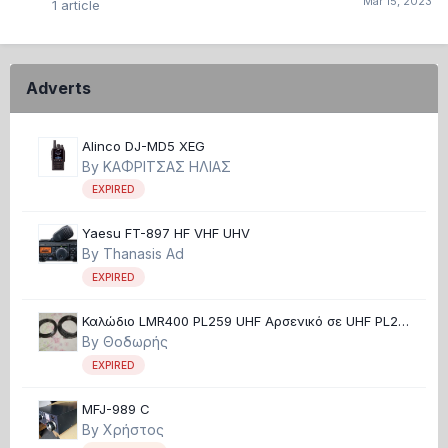
1
article
Adverts
Alinco DJ-MD5 XEG
By
ΚΑΦΡΙΤΣΑΣ ΗΛΙΑΣ
EXPIRED
Yaesu FT-897 HF VHF UHV
By
Thanasis Ad
EXPIRED
Καλώδιο LMR400 PL259 UHF Αρσενικό σε UHF PL259
Θηλυκό καινούργια αχρησιμοποίητα
By
Θοδωρής
EXPIRED
MFJ-989 C
By
Χρήστος