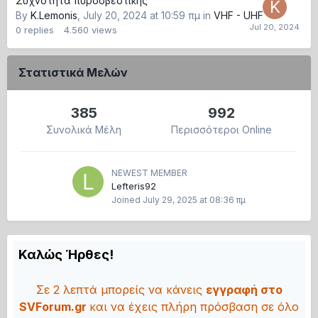
Συχνότητα πυροσβεστικής
By
K.Lemonis
,
July 20, 2024 at 10:59 πμ
in
VHF - UHF
0
replies
4.560
views
Στατιστικά Μελών
385
992
Συνολικά Μέλη
Περισσότεροι Online
NEWEST MEMBER
Lefteris92
Joined
July 29, 2025 at 08:36 πμ
Καλώς Ήρθες!
Σε 2 λεπτά μπορείς να κάνεις
εγγραφή στο
SVForum.gr
και να έχεις πλήρη πρόσβαση σε όλο