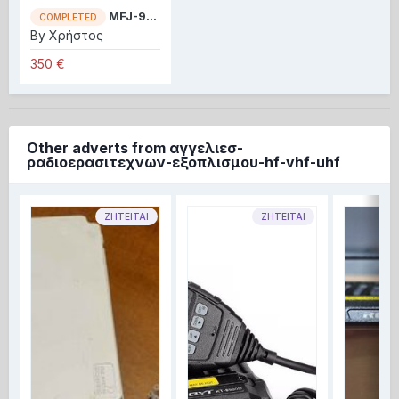
MFJ-989 C
COMPLETED
By
Χρήστος
350 €
Other adverts from αγγελιεσ-
ραδιοερασιτεχνων-εξοπλισμου-hf-vhf-uhf
ΖΗΤΕΙΤΑΙ
ΖΗΤΕΙΤΑΙ