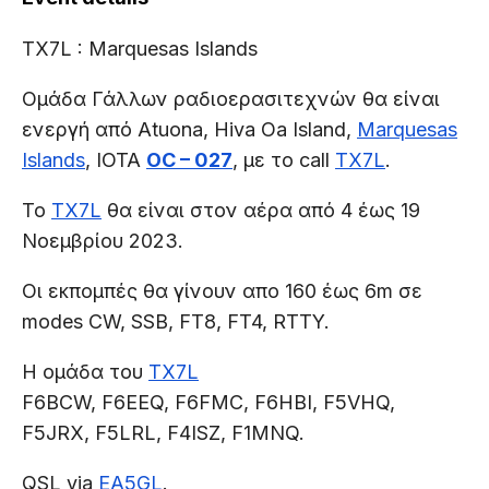
TX7L : Marquesas Islands
Ομάδα Γάλλων ραδιοερασιτεχνών θα είναι
ενεργή από Atuona, Hiva Oa Island,
Marquesas
Islands
, IOTA
OC – 027
, με το call
TX7L
.
Το
TX7L
θα είναι στον αέρα από 4 έως 19
Νοεμβρίου 2023.
Οι εκπομπές θα γίνουν απο 160 έως 6m σε
modes CW, SSB, FT8, FT4, RTTY.
Η ομάδα του
TX7L
F6BCW, F6EEQ, F6FMC, F6HBI, F5VHQ,
F5JRX, F5LRL, F4ISZ, F1MNQ.
QSL via
EA5GL
.