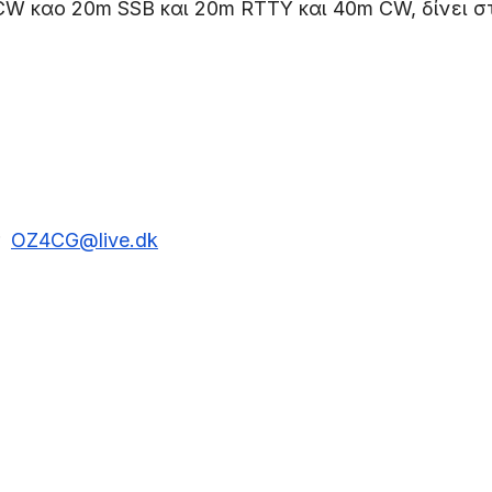
W καο 20m SSB και 20m RTTY και 40m CW, δίνει σ
r
OZ4CG@live.dk