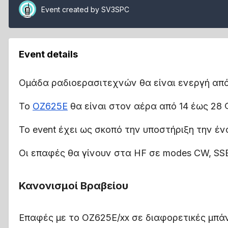
Event created by
SV3SPC
Event details
Ομάδα ραδιοερασιτεχνών θα είναι ενεργή από Δ
Το
OZ625E
θα είναι στον αέρα από 14 έως 28
Το event έχει ως σκοπό την υποστήριξη την έν
Οι επαφές θα γίνουν στα HF σε modes CW, SSB
Κανονισμοί Βραβείου
Επαφές με το OZ625E/xx σε διαφορετικές μπάν