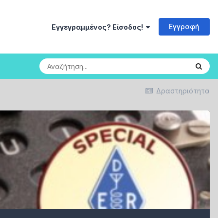
Εγγραφή
Εγγεγραμμένος? Είσοδος!
Load more
Δραστηριότητα
SVchat
10 minutes ago
[Guest] Guest1786081825811 has left
the room!
SVchat
10 minutes ago
[Guest] Guest1786081855804 has left
the room!
SVchat
10 minutes ago
[Guest] Guest1786081885898 has left
the room!