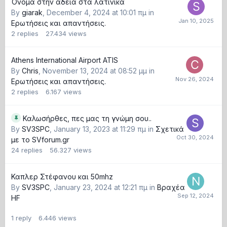
Όνομα στην άδεια στα λατινικά
By
giarak
,
December 4, 2024 at 10:01 πμ
in
Ερωτήσεις και απαντήσεις.
2
replies
27.434
views
Athens International Airport ATIS
By
Chris
,
November 13, 2024 at 08:52 μμ
in
Ερωτήσεις και απαντήσεις.
2
replies
6.167
views
Καλωσήρθες, πες μας τη γνώμη σου..
By
SV3SPC
,
January 13, 2023 at 11:29 πμ
in
Σχετικά
με το SVforum.gr
24
replies
56.327
views
Καπλερ Στέφανου και 50mhz
By
SV3SPC
,
January 23, 2024 at 12:21 πμ
in
Βραχέα
HF
1
reply
6.446
views