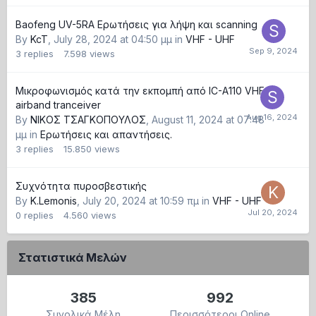
Baofeng UV-5RA Ερωτήσεις για λήψη και scanning
By
KcT
,
July 28, 2024 at 04:50 μμ
in
VHF - UHF
3
replies
7.598
views
Μικροφωνισμός κατά την εκπομπή από IC-A110 VHF
airband tranceiver
By
ΝΙΚΟΣ ΤΣΑΓΚΟΠΟΥΛΟΣ
,
August 11, 2024 at 07:48
μμ
in
Ερωτήσεις και απαντήσεις.
3
replies
15.850
views
Συχνότητα πυροσβεστικής
By
K.Lemonis
,
July 20, 2024 at 10:59 πμ
in
VHF - UHF
0
replies
4.560
views
Στατιστικά Μελών
385
992
Συνολικά Μέλη
Περισσότεροι Online