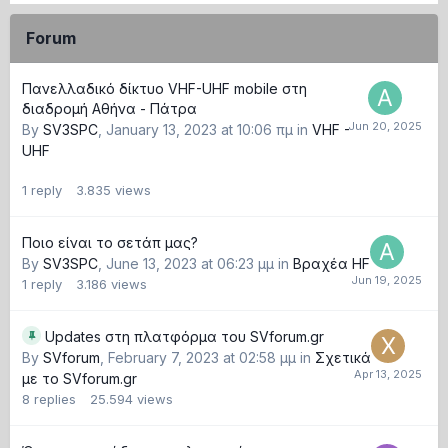
Forum
Πανελλαδικό δίκτυο VHF-UHF mobile στη
διαδρομή Αθήνα - Πάτρα
By
SV3SPC
,
January 13, 2023 at 10:06 πμ
in
VHF -
UHF
1
reply
3.835
views
Ποιο είναι το σετάπ μας?
By
SV3SPC
,
June 13, 2023 at 06:23 μμ
in
Βραχέα HF
1
reply
3.186
views
Updates στη πλατφόρμα του SVforum.gr
By
SVforum
,
February 7, 2023 at 02:58 μμ
in
Σχετικά
με το SVforum.gr
8
replies
25.594
views