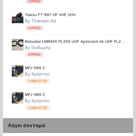
EXPIRED
Yaesu FT-897 HF VHF UHV
By
Thanasis Ad
EXPIRED
Καλώδιο LMR400 PL259 UHF Αρσενικό σε UHF PL259
Θηλυκό καινούργια αχρησιμοποίητα
By
Θοδωρής
EXPIRED
MFJ-989 C
By
Χρήστος
COMPLETED
MFJ-989 C
By
Χρήστος
COMPLETED
Λήγει σύντομα