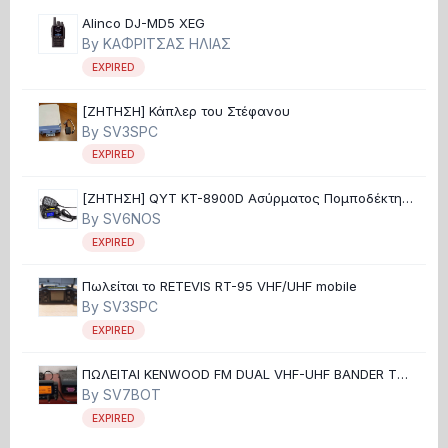
Alinco DJ-MD5 XEG
By
ΚΑΦΡΙΤΣΑΣ ΗΛΙΑΣ
EXPIRED
[ΖΗΤΗΣΗ] Κάπλερ του Στέφανου
By
SV3SPC
EXPIRED
[ΖΗΤΗΣΗ] QYT KT-8900D Ασύρματος Πομποδέκτης
UHF/VHF 25W
By
SV6NOS
EXPIRED
Πωλείται το RETEVIS RT-95 VHF/UHF mobile
By
SV3SPC
EXPIRED
ΠΩΛΕΙΤΑΙ KENWOOD FM DUAL VHF-UHF BANDER TM-
700
By
SV7BOT
EXPIRED