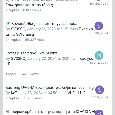
Ερωτήσεις και απαντήσεις.
2
replies
6.167
views
Καλωσήρθες, πες μας τη γνώμη σου..
By
SV3SPC
,
January 13, 2023 at 11:29 πμ
in
Σχετικά
με το SVforum.gr
24
replies
56.327
views
Καπλερ Στέφανου και 50mhz
By
SV3SPC
,
January 23, 2024 at 12:21 πμ
in
Βραχέα
HF
1
reply
6.446
views
Baofeng UV-5RA Ερωτήσεις για λήψη και scanning
By
KcT
,
July 28, 2024 at 04:50 μμ
in
VHF - UHF
3
replies
7.598
views
Μικροφωνισμός κατά την εκπομπή από IC-A110 VHF