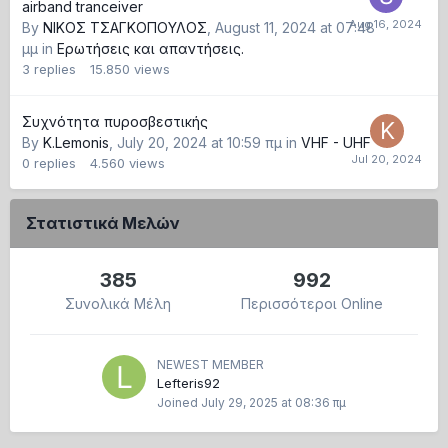
airband tranceiver
By
ΝΙΚΟΣ ΤΣΑΓΚΟΠΟΥΛΟΣ
,
August 11, 2024 at 07:48
μμ
in
Ερωτήσεις και απαντήσεις.
3
replies
15.850
views
Συχνότητα πυροσβεστικής
By
K.Lemonis
,
July 20, 2024 at 10:59 πμ
in
VHF - UHF
0
replies
4.560
views
Στατιστικά Μελών
385
992
Συνολικά Μέλη
Περισσότεροι Online
NEWEST MEMBER
Lefteris92
Joined
July 29, 2025 at 08:36 πμ