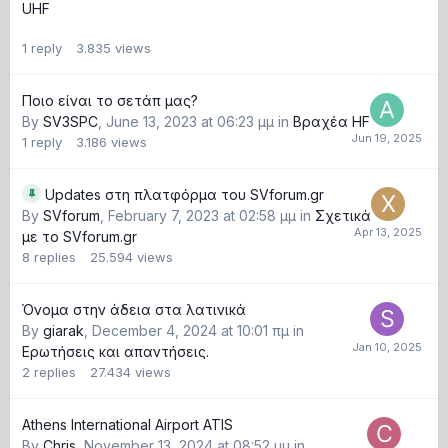
UHF
1
reply
3.835
views
Ποιο είναι το σετάπ μας?
By
SV3SPC
,
June 13, 2023 at 06:23 μμ
in
Βραχέα HF
1
reply
3.186
views
Updates στη πλατφόρμα του SVforum.gr
By
SVforum
,
February 7, 2023 at 02:58 μμ
in
Σχετικά
με το SVforum.gr
8
replies
25.594
views
Όνομα στην άδεια στα λατινικά
By
giarak
,
December 4, 2024 at 10:01 πμ
in
Ερωτήσεις και απαντήσεις.
2
replies
27.434
views
Athens International Airport ATIS
By
Chris
,
November 13, 2024 at 08:52 μμ
in