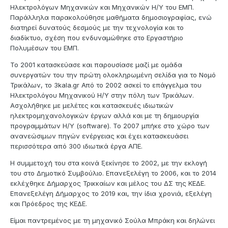
Ηλεκτρολόγων Μηχανικών και Μηχανικών Η/Υ του ΕΜΠ.
Παράλληλα παρακολούθησε μαθήματα δημοσιογραφίας, ενώ
διατηρεί δυνατούς δεσμούς με την τεχνολογία και το
διαδίκτυο, σχέση που ενδυναμώθηκε στο Εργαστήριο
Πολυμέσων του ΕΜΠ.
Το 2001 κατασκεύασε και παρουσίασε μαζί με ομάδα
συνεργατών του την πρώτη ολοκληρωμένη σελίδα για το Νομό
Τρικάλων, το 3kala.gr Από το 2002 ασκεί το επάγγελμα του
Ηλεκτρολόγου Μηχανικού Η/Υ στην πόλη των Τρικάλων.
Ασχολήθηκε με μελέτες και κατασκευές ιδιωτικών
ηλεκτρομηχανολογικών έργων αλλά και με τη δημιουργία
προγραμμάτων H/Y (software). Το 2007 μπήκε στο χώρο των
ανανεώσιμων πηγών ενέργειας και έχει κατασκευάσει
περισσότερα από 300 ιδιωτικά έργα ΑΠΕ.
Η συμμετοχή του στα κοινά ξεκίνησε το 2002, με την εκλογή
του στο Δημοτικό Συμβούλιο. Επανεξελέγη το 2006, και το 2014
εκλέχθηκε Δήμαρχος Τρικκαίων και μέλος του ΔΣ της ΚΕΔΕ.
Επανεξελέγη Δήμαρχος το 2019 και, την ίδια χρονιά, εξελέγη
και Πρόεδρος της ΚΕΔΕ.
Είμαι παντρεμένος με τη μηχανικό Σούλα Μπράκη και δηλώνει