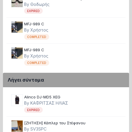
Θηλυκό καινούργια αχρησιμοποίητα
By
Θοδωρής
EXPIRED
MFJ-989 C
By
Χρήστος
COMPLETED
MFJ-989 C
By
Χρήστος
COMPLETED
Λήγει σύντομα
Alinco DJ-MD5 XEG
By
ΚΑΦΡΙΤΣΑΣ ΗΛΙΑΣ
EXPIRED
[ΖΗΤΗΣΗ] Κάπλερ του Στέφανου
By
SV3SPC