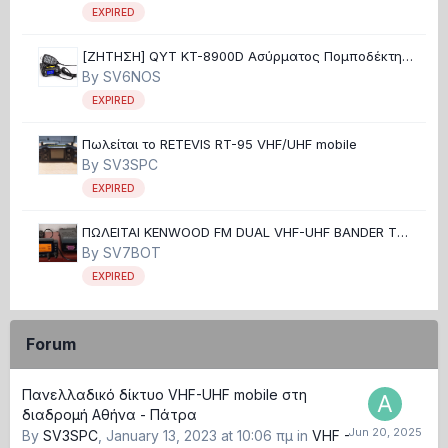
EXPIRED
[ΖΗΤΗΣΗ] QYT KT-8900D Ασύρματος Πομποδέκτης
UHF/VHF 25W
By
SV6NOS
EXPIRED
Πωλείται το RETEVIS RT-95 VHF/UHF mobile
By
SV3SPC
EXPIRED
ΠΩΛΕΙΤΑΙ KENWOOD FM DUAL VHF-UHF BANDER TM-
700
By
SV7BOT
EXPIRED
Forum
Πανελλαδικό δίκτυο VHF-UHF mobile στη
διαδρομή Αθήνα - Πάτρα
By
SV3SPC
,
January 13, 2023 at 10:06 πμ
in
VHF -