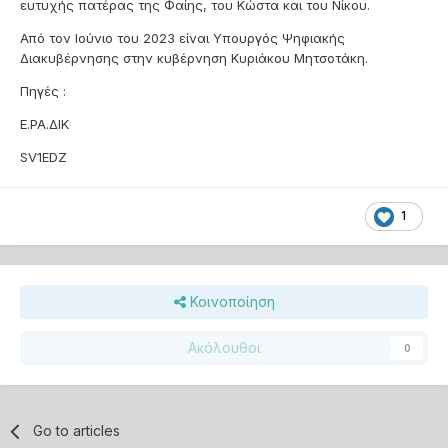
ευτυχής πατέρας της Φαίης, του Κώστα και του Νίκου.
Από τον Ιούνιο του 2023 είναι Υπουργός Ψηφιακής
Διακυβέρνησης στην κυβέρνηση Κυριάκου Μητσοτάκη.
Πηγές
:
Ε.ΡΑ.ΔΙΚ
SV1EDZ
1
Κοινοποίηση
Ακόλουθοι
0
Go to articles