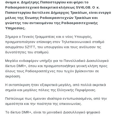
όνομα κ. Δημήτρης Παπαστεργίου και φέρει το
Ραδιοερασιτεχνικό διακριτικό κλήσεως SV4LGB. Ο κ.
Παπαστεργίου διετέλεσε Δήμαρχος Τρικάλων, είναι ενεργό
μέλος της Ένωσης Ραδιοερασιτεχνών Τρικάλων και
γνώστης του αντικειμένου της Ραδιοερασιτεχνικής
Υπηρεσίας.
Σήμερα ο Γενικός Γραμματέας και ο νέος Υπουργός,
πραγματοποίησαν επίσκεψη στον Τηλεπικοινωνιακό σταθμό
ασυρμάτου SZ1TT, του υπουργείου και τους ανέλυσαν τις
δυνατότητες του σταθμού.
Μεγάλο ενδιαφέρον υπήρξε για το Πανελλαδικό Διασυλλογικό
δίκτυο DMR+, όπου και πραγματοποιήθηκε γενική κλήση προς
όλους τους Ραδιοερασιτέχνες που τυχόν βρίσκονταν σε
ακρόαση.
Η ανταπόκριση ήταν εξαιρετικά μεγάλη, από πολλά ακριτικά
σημεία και μεγάλες πόλεις της Ελληνικής Περιφέρειας.
Πιστεύουμε πως έμειναν ιδιαίτερα εντυπωσιασμένοι, από την
αμεσότητα και την ποιότητα της επικοινωνίας.
Το δίκτυο DMR+, είναι το μοναδικό Διασυλλογικό ψηφιακό