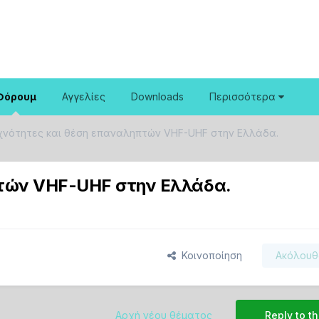
Φόρουμ
Αγγελίες
Downloads
Περισσότερα
χνότητες και θέση επαναληπτών VHF-UHF στην Ελλάδα.
πτών VHF-UHF στην Ελλάδα.
Κοινοποίηση
Ακόλουθ
Αρχή νέου θέματος
Reply to th