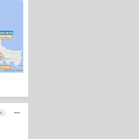
Load more
SVchat
10 minutes ago
[Guest] Guest1786168392700 has
entered the room!
SVchat
10 minutes ago
[Guest] Guest1786168124318 has left
the room!
or
SVchat
8 minutes ago
[Guest] Guest1786168190576 has left
the room!