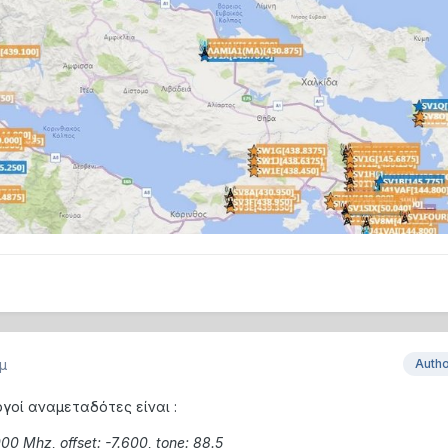
πμ
Auth
ργοί αναμεταδότες είναι
:
00 Μhz, offset: -7.600, tone: 88.5