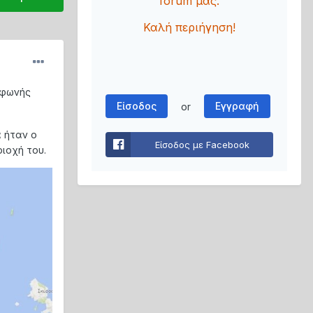
forum μας.
Καλή περιήγηση!
 φωνής
Είσοδος
Εγγραφή
or
α ήταν ο
Είσοδος με Facebook
ιοχή του.