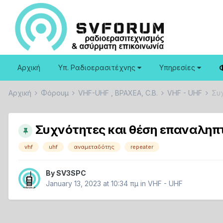
Αρχική
Υπ. Ραδιοερασιτέχνης
Υπηρεσίες
Αρχική
Φόρουμ
VHF-UHF , ΒΡΑΧΕΑ, C.B.
VHF - UHF
Συ
Συχνότητες και θέση επαναλη
vhf
uhf
αναμεταδότης
repeater
By
SV3SPC
January 13, 2023 at 10:34 πμ
in
VHF - UHF