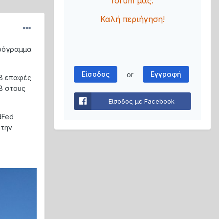
forum μας.
Καλή περιήγηση!
ρόγραμμα
Είσοδος
Εγγραφή
or
38 επαφές
t8 στους
Είσοδος με Facebook
dFed
 την