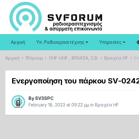
Αρχική
Υπ. Ραδιοερασιτέχνης
Υπηρεσίες
Αρχική
Φόρουμ
VHF-UHF , ΒΡΑΧΕΑ, C.B.
Βραχέα HF
Eν
Eνεργοποίηση του πάρκου SV-0242 (
By
SV3SPC
February 18, 2023 at 09:22 μμ
in
Βραχέα HF