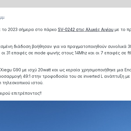
 μμ
α το 2023 σήμερα στο πάρκο
SV-0242 στις Αλυκές Αιγίου
με το π
βασμένη διάδοση βοήθησαν για να πραγματοποιηθούν συνολικά 
 οι 31 επαφές σε mode φωνής στους 14Mhz και οι 7 επαφές σε f
iegu G90 με ισχύ 20watt και ως κεραία χρησιμοποιήθηκε μια En
ροσαρμογή 49:1 στην τροφοδοσία του σε inverted L ανάπτυξη με
 τηλεσκοπικού ιστού.
ιρού επιτρέποντος!!