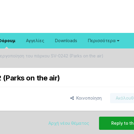
Φόρουμ
Αγγελίες
Downloads
Περισσότερα
εργοποίηση του πάρκου SV-0242 (Parks on the air)
Parks on the air)
Κοινοποίηση
Ακόλουθ
Αρχή νέου θέματος
Reply to th