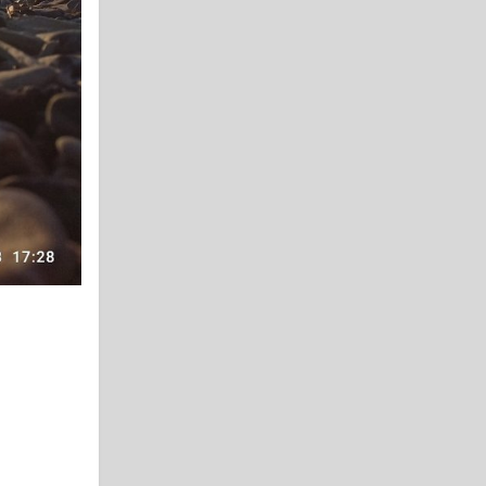
Load more
SVchat
17 minutes ago