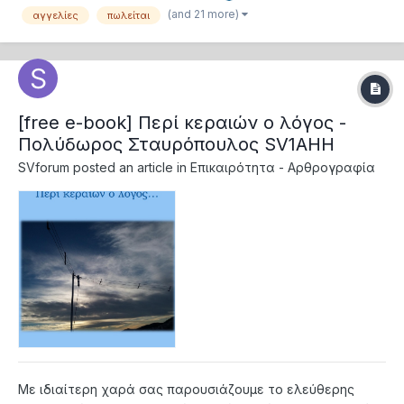
(and 21 more)
αγγελίες
πωλείται
φόρμας μετά την δημιουργία του προσωπικού μας
λογαριασμού στο svforum.gr : Επιλέγο...
[free e-book] Περί κεραιών ο λόγος -
Πολύδωρος Σταυρόπουλος SV1AHH
SVforum
posted an article in
Επικαιρότητα - Αρθρογραφία
Με ιδιαίτερη χαρά σας παρουσιάζουμε το ελεύθερης