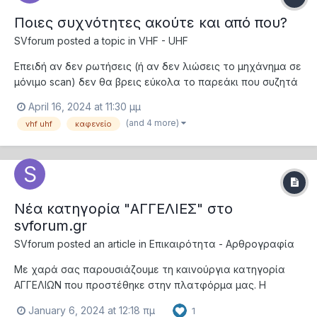
Ποιες συχνότητες ακούτε και από που?
SVforum
posted a topic in
VHF - UHF
Επειδή αν δεν ρωτήσεις (ή αν δεν λιώσεις το μηχάνημα σε
μόνιμο scan) δεν θα βρεις εύκολα το παρεάκι που συζητά
με τις ώρες στα VU, ποιες είναι οι συχνότητες στα Vhf-
April 16, 2024 at 11:30 μμ
Uhf που συνήθως παρακολουθείτε (τοπικά κυκλώματα -
(and 4 more)
vhf uhf
καφενείο
καφενεία - echolink - repeater κτλ) και από ποια περιοχή
τις ακούτε?
Nέα κατηγορία "ΑΓΓΕΛΙΕΣ" στο
svforum.gr
SVforum
posted an article in
Επικαιρότητα - Αρθρογραφία
Με χαρά σας παρουσιάζουμε τη καινούργια κατηγορία
ΑΓΓΕΛΙΩΝ που προστέθηκε στην πλατφόρμα μας. Η
διαδικασία καταχώρησης μιας αγγελίας είναι απλή και
January 6, 2024 at 12:18 πμ
1
γίνεται σε 6 βήματα μέσω μιας εύκολης και διαδραστικής