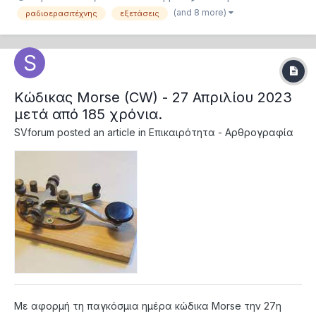
τους μελλοντικούς μας συναδέρφους SY και SV. Ο καιρός
(and 8 more)
ραδιοερασιτέχνης
εξετάσεις
έφτασε και τις επόμενες ημέρες όλες οι περιφέρειες θα
κοινοποιήσουν σιγά σιγά τις ημερ...
Kώδικας Morse (CW) - 27 Απριλίου 2023
μετά από 185 χρόνια.
SVforum
posted an article in
Επικαιρότητα - Αρθρογραφία
Με αφορμή τη παγκόσμια ημέρα κώδικα Morse την 27η