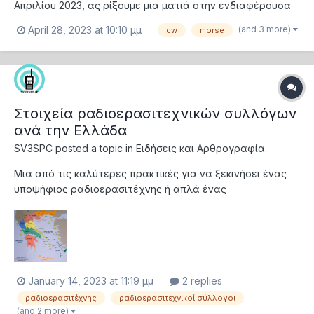
Απριλίου 2023, ας ρίξουμε μια ματιά στην ενδιαφέρουσα
ιστορία του παλαιότερου mode επικοινωνίας μεγάλων
(and 3 more)
April 28, 2023 at 10:10 μμ
cw
morse
αποστάσεων... Ο ηλεκτρικός τηλέγραφος είναι μια
διάταξη με την οποία γραπτά σημεία μεταδίδονται από
τον ένα σταθμό στον άλλο με τη βοήθεια τ...
Στοιχεία ραδιοερασιτεχνικών συλλόγων
ανά την Ελλάδα
SV3SPC
posted a topic in
Ειδήσεις και Αρθρογραφία.
Μια από τις καλύτερες πρακτικές για να ξεκινήσει ένας
υποψήφιος ραδιοερασιτέχνης ή απλά ένας
ενδιαφερόμενος την ενασχόλησή του με την ασύρματη
επικοινωνία είναι να βρει μια ομάδα ανθρώπων με το ίδιο
κοινό ενδιαφέρον για τους ασύρματους, να ανταλλάξει
απόψεις και να δει στην πράξη την λειτουργία του...
January 14, 2023 at 11:19 μμ
2 replies
ραδιοερασιτέχνης
ραδιοερασιτεχνικοί σύλλογοι
(and 2 more)