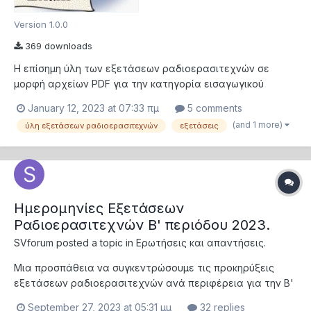
Version 1.0.0
369 downloads
Η επίσημη ύλη των εξετάσεων ραδιοερασιτεχνών σε
μορφή αρχείων PDF για την κατηγορία εισαγωγικού
επιπέδου (SY) και την κατηγορία 1 (SV) μαζί με το
January 12, 2023 at 07:33 πμ
5 comments
πρόγραμμα αυτοαξιολόγησης και τις οδηγίες της
(and 1 more)
ύλη εξετάσεων ραδιοερασιτεχνών
εξετάσεις
εγκατάστασής του σε ηλεκτρονικό υπολογιστή. Καλή
επιτυχία!! (εάν δεν είστε εγγεγραμμένο μέλος του...
Ημερομηνίες Εξετάσεων
Ραδιοερασιτεχνών B' περιόδου 2023.
SVforum
posted a topic in
Ερωτήσεις και απαντήσεις.
Μια προσπάθεια να συγκεντρώσουμε τις προκηρύξεις
εξετάσεων ραδιοερασιτεχνών ανά περιφέρεια για την Β'
περίοδο του 2023 ώστε να βοηθήσουμε στις αναζητήσεις
September 27, 2023 at 05:31 μμ
32 replies