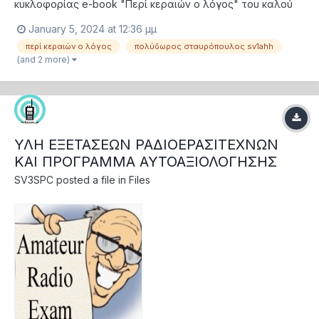
κυκλοφορίας e-book "Περί κεραιών ο λόγος" του καλού
συναδέρφου Πολύδωρου Σταυρόπουλου SV1AHH που
January 5, 2024 at 12:36 μμ
αποτελεί εξαιρετικό σύγγραμμα στα ελληνικά για κάθε
περί κεραιών ο λόγος
πολύδωρος σταυρόπουλος sv1ahh
παλαιό, νέο ή επίδοξο ραδιοερασιτέχνη που καλύπτει
(and 2 more)
ένα μεγάλο μέρος από όσα όλοι πρέπει να γνωρίζουμε...
ΥΛΗ ΕΞΕΤΑΣΕΩΝ ΡΑΔΙΟΕΡΑΣΙΤΕΧΝΩΝ
ΚΑΙ ΠΡΟΓΡΑΜΜΑ ΑΥΤΟΑΞΙΟΛΟΓΗΣΗΣ
SV3SPC
posted a file in
Files